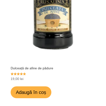
Dulceață de afine de pădure
Evaluat la
19,00
lei
4.95
din 5
Adaugă în coș