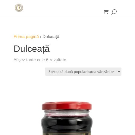
Prima pagină
/ Dulceață
Dulceață
Afișez toate cele 6 rezultate