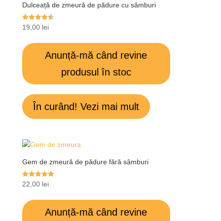
Dulceață de zmeură de pădure cu sâmburi
Evaluat la
19,00
lei
4.60
din 5
Anunță-mă când revine
produsul în stoc
În curând! Vezi mai mult
Gem de zmeură de pădure fără sâmburi
Evaluat la
22,00
lei
5.00
din 5
Anunță-mă când revine