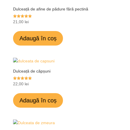
Dulceață de afine de pădure fără pectină
Evaluat la
21,00
lei
5.00
din 5
Adaugă în coș
Dulceață de căpșuni
Evaluat la
22,00
lei
5.00
din 5
Adaugă în coș