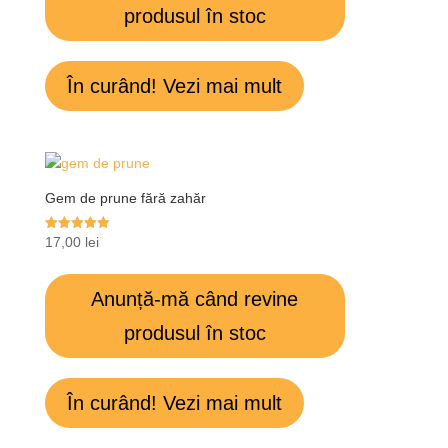
produsul în stoc
În curând! Vezi mai mult
Gem de prune fără zahăr
Evaluat la
17,00
lei
5.00
din 5
Anunță-mă când revine
produsul în stoc
În curând! Vezi mai mult